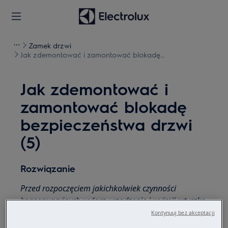
Zamek drzwi
Jak zdemontować i zamontować blokadę
bezpieczeństwa drzwi (5)
Jak zdemontować i
zamontować blokadę
bezpieczeństwa drzwi
(5)
Rozwiązanie
Przed rozpoczęciem jakichkolwiek czynności
konserwacyjnych wyłącz urządzenie i wyjmij wtyczkę
z gniazdka.
Kontynuuj bez akceptacji