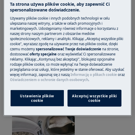
Zawsze zachowaj ostrożność podczas przenoszenia
Ta strona używa plików cookie, aby zapewnić Ci
urządzeń, w przypadku ciężkich urządzeń do
spersonalizowane doświadczenie.
przenoszenia potrzebne są dwie osoby.
Używamy plików cookie i innych podobnych technologii w celu
ulepszania naszej witryny, a także w celach promocyjnych i
Zawsze używaj rękawic ochronnych i załączonego
marketingowych. Udostępniamy również informacje o korzystaniu z
naszej strony naszym partnerom z obszarów mediów
obuwia.
społecznościowych, reklamy i analityki. Klikając „Akceptuj wszystkie pliki
cookie", wyrażasz zgodę na używanie przez nas plików cookie, dzięki
Należy pamiętać, że samodzielna naprawa lub
czemu możemy
spersonalizować Twoje doświadczenie
na stronie,
dostosować
oferty specjalne
oraz wyświetlać Ci spersonalizowane
naprawa nieprofesjonalna może mieć konsekwencje
reklamy. Klikając „Kontynuuj bez akceptacji", blokujesz opcjonalne
dla bezpieczeństwa, jeśli nie zostanie wykonana
rodzaje plików cookie, co może wpłynąć na Twoje doświadczenie
prawidłowo
przeglądania oraz usługi, które jesteśmy w stanie oferować. Aby uzyskać
więcej informacji, zapoznaj się z naszą
Informacją o plikach cookie
oraz
Oświadczeniem o ochronie danych osobowych
.
Jak zdemontować i zamontować blokadę
bezpieczeństwa drzwi
Ustawienia plików
Akceptuj wszystkie pliki
cookie
cookie