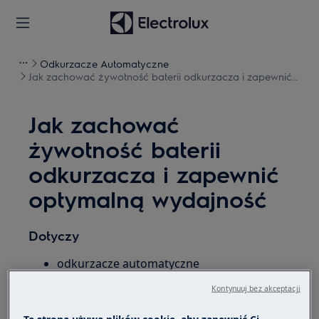
Odkurzacze Automatyczne
Jak zachować żywotność baterii odkurzacza i zapewnić
optymalną wydajność
Jak zachować
żywotność baterii
odkurzacza i zapewnić
optymalną wydajność
Dotyczy
odkurzacze automatyczne
Kontynuuj bez akceptacji
Rozwiązanie