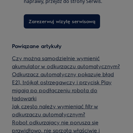
naprawy, przejdź do strony Serwis.
Zarezerwuj wizytę serwisową
Powiązane artykuły
Czy można samodzielnie wymienić
akumulator w odkurzaczu automatycznym?
Odkurzacz automatyczny pokazuje błąd
E21, trójkąt ostrzegawczy i przycisk Play
migają po podłączeniu robota do
ładowarki
Jak często należy wymieniać filtr w
odkurzaczu automatycznym?
Robot odkurzający nie porusza się
prawidłowo, nie sprząta właściwie i