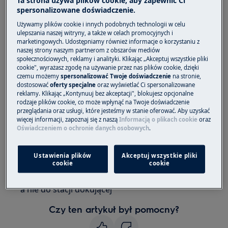
Ta strona używa plików cookie, aby zapewnić Ci
Aby przedłużyć żywotność baterii odkurzacza i
spersonalizowane doświadczenie.
zapewnić optymalną wydajność zapoznaj się z
Używamy plików cookie i innych podobnych technologii w celu
poniższymi informacjami.
ulepszania naszej witryny, a także w celach promocyjnych i
marketingowych. Udostępniamy również informacje o korzystaniu z
Zawsze pozostawiaj odkurzacz w stacji
naszej strony naszym partnerom z obszarów mediów
społecznościowych, reklamy i analityki. Klikając „Akceptuj wszystkie pliki
dokującej gdy nie jest używany.
cookie", wyrażasz zgodę na używanie przez nas plików cookie, dzięki
Naładuj odkurzacz jak najszybciej po
czemu możemy
spersonalizować Twoje doświadczenie
na stronie,
dostosować
oferty specjalne
oraz wyświetlać Ci spersonalizowane
każdym cyklu odkurzania.
reklamy. Klikając „Kontynuuj bez akceptacji", blokujesz opcjonalne
rodzaje plików cookie, co może wpłynąć na Twoje doświadczenie
Długie opóźnienia mogą wpływać na
przeglądania oraz usługi, które jesteśmy w stanie oferować. Aby uzyskać
akumulatory.
więcej informacji, zapoznaj się z naszą
Informacją o plikach cookie
oraz
Oświadczeniem o ochronie danych osobowych
.
Uwaga:
Jeśli odkurzacz automatyczny nie
zostanie włączony w innym miejscu niż stacja
Ustawienia plików
Akceptuj wszystkie pliki
dokująca, po zakończeniu cyklu odkurzania
cookie
cookie
wróci do miejsca, z którego został uruchomiony
a nie do stacji dokującej
Czy ten artykuł był pomocny?