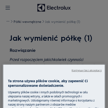
Półki wewnętrzne
Jak wymienić półkę (1)
Jak wymienić półkę (1)
Rozwiązanie
Przed rozpoczęciem jakichkolwiek czynności
konserwacyjnych wyłącz urządzenie i wyjmij wtyczkę
z
gniazdka.
Kontynuuj bez akceptacji
Zawsze zachowaj ostrożność podczas przenoszenia
Ta strona używa plików cookie, aby zapewnić Ci
spersonalizowane doświadczenie.
urządzeń, w przypadku ciężkich urządzeń do
przenoszenia potrzebne są dwie osoby.
Używamy plików cookie i innych podobnych technologii w celu
ulepszania naszej witryny, a także w celach promocyjnych i
marketingowych. Udostępniamy również informacje o korzystaniu z
Zawsze używaj rękawic ochronnych i załączonego
naszej strony naszym partnerom z obszarów mediów
obuwia.