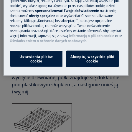
społecznościowych, reklamy i analityki. Klikając „Akceptuj wszystkie pliki
cookie", wyrażasz zgodę na używanie przez nas plików cookie, dzięki
Należy pamiętać, że samodzielna naprawa lub
czemu możemy
spersonalizować Twoje doświadczenie
na stronie,
dostosować
oferty specjalne
oraz wyświetlać Ci spersonalizowane
naprawa nieprofesjonalna może mieć konsekwencje
reklamy. Klikając „Kontynuuj bez akceptacji", blokujesz opcjonalne
dla bezpieczeństwa, jeśli nie zostanie wykonana
rodzaje plików cookie, co może wpłynąć na Twoje doświadczenie
przeglądania oraz usługi, które jesteśmy w stanie oferować. Aby uzyskać
prawidłowo
więcej informacji, zapoznaj się z naszą
Informacją o plikach cookie
oraz
Oświadczeniem o ochronie danych osobowych
.
Jak wymienić półkę
Ustawienia plików
Akceptuj wszystkie pliki
cookie
cookie
Aby wyjąć jakąkolwiek półkę z przedziału z
szynami, przesuń półkę do pozycji, w której
wycięcie drewnianej półki znajduje się dokładnie
pod plastikowym słupkiem, a następnie unieś ją
i wyjmij.