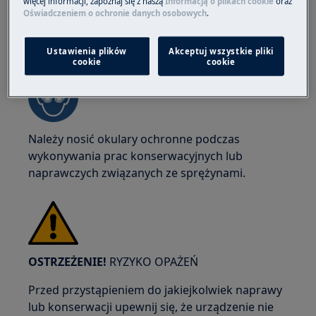
więcej informacji, zapoznaj się z naszą
Informacją o plikach cookie
oraz
Oświadczeniem o ochronie danych osobowych
.
OSTRZEŻENIE!
RYZYKO USZKODZENIA OCZU
Ustawienia plików
Akceptuj wszystkie pliki
cookie
cookie
Należy nosić okulary ochronne podczas
wykonywania prac konserwacyjnych lub
naprawczych związanych ze sprężynami.
OSTRZEŻENIE!
RYZYKO OPAŻEŃ
Przed przystąpieniem do jakiejkolwiek naprawy
lub konserwacji upewnij się, że urządzenie nie