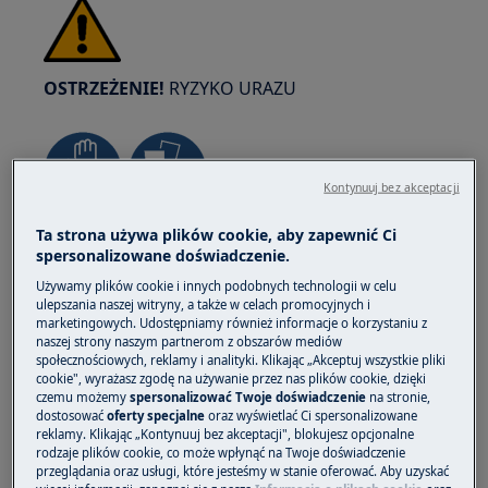
OSTRZEŻENIE!
RYZYKO URAZU
Kontynuuj bez akceptacji
Zawsze zachowaj ostrożność podczas
Ta strona używa plików cookie, aby zapewnić Ci
spersonalizowane doświadczenie.
przemieszczania urządzeń. W przypadku
ciężkich sprzętów najbezpieczniej jest, gdy
Używamy plików cookie i innych podobnych technologii w celu
ulepszania naszej witryny, a także w celach promocyjnych i
przesuwają je dwie osoby. Zawsze używaj
marketingowych. Udostępniamy również informacje o korzystaniu z
rękawic ochronnych i obuwia ochronnego.
naszej strony naszym partnerom z obszarów mediów
społecznościowych, reklamy i analityki. Klikając „Akceptuj wszystkie pliki
Nosić rękawice ochronne przez cały czas, aby
cookie", wyrażasz zgodę na używanie przez nas plików cookie, dzięki
chronić się przed skaleczeniami od ostrych
czemu możemy
spersonalizować Twoje doświadczenie
na stronie,
krawędzi.
dostosować
oferty specjalne
oraz wyświetlać Ci spersonalizowane
reklamy. Klikając „Kontynuuj bez akceptacji", blokujesz opcjonalne
rodzaje plików cookie, co może wpłynąć na Twoje doświadczenie
przeglądania oraz usługi, które jesteśmy w stanie oferować. Aby uzyskać