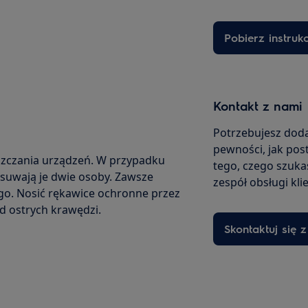
Pobierz instruk
Kontakt z nami
Potrzebujesz doda
pewności, jak pos
zczania urządzeń. W przypadku
tego, czego szukas
zesuwają je dwie osoby. Zawsze
zespół obsługi kli
go. Nosić rękawice ochronne przez
od ostrych krawędzi.
Skontaktuj się 