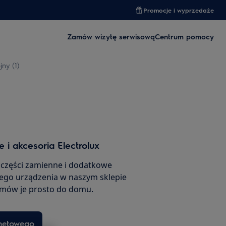
Promocje i wyprzedaże
Zamów wizytę serwisową
Centrum pomocy
ny (1)
 i akcesoria Electrolux
 części zamienne i dodatkowe
ego urządzenia w naszym sklepie
amów je prosto do domu.
rnetowego