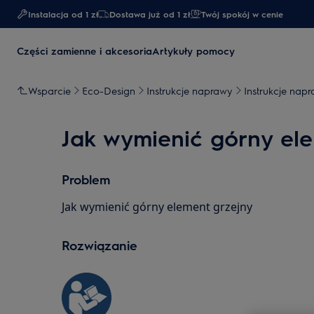
Instalacja od 1 zł
Dostawa już od 1 zł​
Twój spokój w cenie
Części zamienne i akcesoria
Artykuły pomocy
Wsparcie
Eco-Design
Instrukcje naprawy
Instrukcje napr
Jak wymienić górny ele
Problem
Jak wymienić górny element grzejny
Rozwiązanie