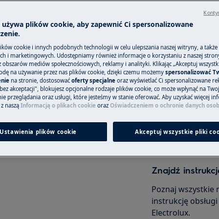
Kontyn
i bezpieczeństwa w instrukcji
a używa plików cookie, aby zapewnić Ci spersonalizowane
ejkolwiek naprawy lub konserwacji.
zenie.
Zamów wizytę s
ków cookie i innych podobnych technologii w celu ulepszania naszej witryny, a także
h i marketingowych. Udostępniamy również informacje o korzystaniu z naszej stro
Niezależnie od teg
obszarów mediów społecznościowych, reklamy i analityki. Klikając „Akceptuj wszystkie
odę na używanie przez nas plików cookie, dzięki czemu możemy
spersonalizować T
objęte gwarancją,
nie
na stronie, dostosować
oferty specjalne
oraz wyświetlać Ci spersonalizowane rek
odpowiedni sposó
bez akceptacji", blokujesz opcjonalne rodzaje plików cookie, co może wpłynąć na Two
e przeglądania oraz usługi, które jesteśmy w stanie oferować. Aby uzyskać więcej inf
 z naszą
Informacją o plikach cookie
oraz
Oświadczeniem o ochronie danych oso
Zarezerwuj wiz
 lub konserwacji, wyłącz urządzenie
Ustawienia plików cookie
Akceptuj wszystkie pliki co
Znajdź instrukcj
Poznaj wszystkie 
instrukcję obsług
Electrolux.