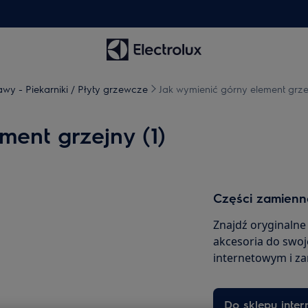
awy - Piekarniki / Płyty grzewcze
Jak wymienić górny element grzej
ment grzejny (1)
Części zamienne
Znajdź oryginalne
akcesoria do swoj
internetowym i z
Do sklepu inte