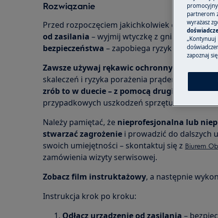
Rozwiązanie
promocyjnyc
partnerom z 
wyrażasz zg
Przed rozpoczęciem jakichkolwiek czynności 
doświadcze
od zasilania
– wyjmij wtyczkę z gniazdka. Jest 
„Kontynuuj 
bezpieczeństwa
– zapobiega ryzyku porażenia
doświadczeni
zapoznaj się
Zawsze używaj rękawic ochronnych i odpow
skaleczeń i ryzyka porażenia prądem. Jeśli koni
zrób to w duecie – z pomocą drugiej osoby
– u
przypadkowych uszkodzeń sprzętu.
Należy pamiętać, że
nieprofesjonalna lub ni
stwarzać zagrożenie
i prowadzić do dalszych us
swoich umiejętności – skontaktuj się z
Biurem Obs
zamówienia wizyty serwisowej.
Zobacz film instruktażowy
, a następnie wykon
Instrukcja krok po kroku:
Odłącz urządzenie od zasilania
– bezpie