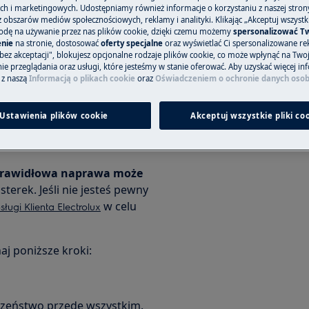
h i marketingowych. Udostępniamy również informacje o korzystaniu z naszej stro
obszarów mediów społecznościowych, reklamy i analityki. Klikając „Akceptuj wszystkie
odę na używanie przez nas plików cookie, dzięki czemu możemy
spersonalizować T
konserwacyjnych
odłącz urządzenie
nie
na stronie, dostosować
oferty specjalne
oraz wyświetlać Ci spersonalizowane rek
to kluczowe dla
Twojego
bez akceptacji", blokujesz opcjonalne rodzaje plików cookie, co może wpłynąć na Two
 prądem.
e przeglądania oraz usługi, które jesteśmy w stanie oferować. Aby uzyskać więcej inf
 z naszą
Informacją o plikach cookie
oraz
Oświadczeniem o ochronie danych oso
iedniego obuwia
, aby uniknąć
eczne jest przeniesienie urządzenia,
Ustawienia plików cookie
Akceptuj wszystkie pliki co
nikniesz przeciążenia oraz
eprawidłowa naprawa może
terek. Jeśli nie jesteś pewny
w celu
ługi Klienta Electrolux
aj poniższe kroki:
czeństwo przede wszystkim.