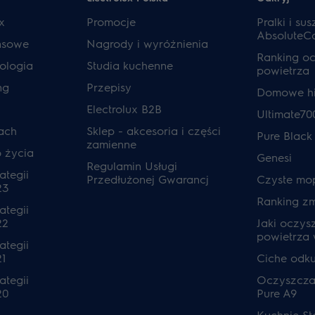
x
Promocje
Pralki i sus
AbsoluteC
ansowe
Nagrody i wyróżnienia
Ranking o
ologia
Studia kuchenne
powietrza
ng
Przepisy
Domowe hi
Electrolux B2B
Ultimate70
ach
Sklep - akcesoria i części
Pure Black
zamienne
o życia
Genesi
Regulamin Usługi
ategii
Przedłużonej Gwarancj
Czyste mo
23
Ranking z
ategii
22
Jaki oczys
powietrza
ategii
1
Ciche odk
ategii
Oczyszcza
20
Pure A9
Kuchnie S