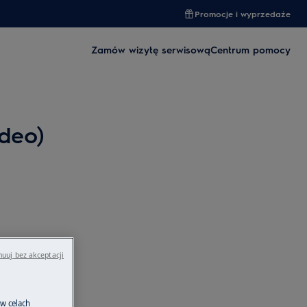
Promocje i wyprzedaże
Zamów wizytę serwisową
Centrum pomocy
ideo)
uuj bez akceptacji
 w celach