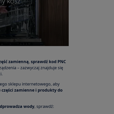
część zamienną
,
sprawdź kod PNC
ądzenia – zazwyczaj znajduje się
i.
ego sklepu internetowego, aby
 części zamienne i produkty do
odprowadza wody
, sprawdź: