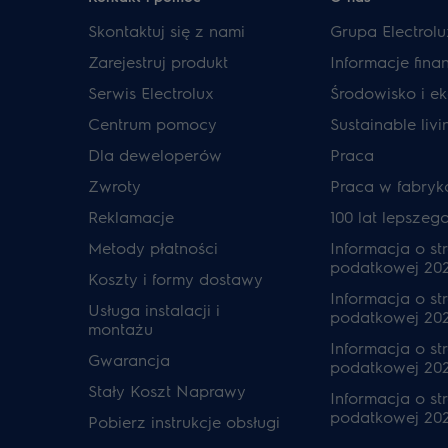
Skontaktuj się z nami
Grupa Electrolu
Zarejestruj produkt
Informacje fin
Serwis Electrolux
Środowisko i ek
Centrum pomocy
Sustainable livi
Dla deweloperów
Praca
Zwroty
Praca w fabryk
Reklamacje
100 lat lepszeg
Metody płatności
Informacja o str
podatkowej 20
Koszty i formy dostawy
Informacja o str
Usługa instalacji i
podatkowej 20
montażu
Informacja o str
Gwarancja
podatkowej 202
Stały Koszt Naprawy
Informacja o str
podatkowej 20
Pobierz instrukcje obsługi