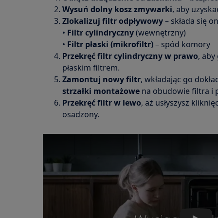
Wysuń dolny kosz zmywarki
, aby uzyska
Zlokalizuj filtr odpływowy
– składa się o
•
Filtr cylindryczny
(wewnętrzny)
•
Filtr płaski (mikrofiltr)
– spód komory
Przekręć filtr cylindryczny w prawo
, aby
płaskim filtrem.
Zamontuj nowy filtr
, wkładając go dokła
strzałki montażowe
na obudowie filtra i
Przekręć filtr w lewo
, aż usłyszysz klikni
osadzony.