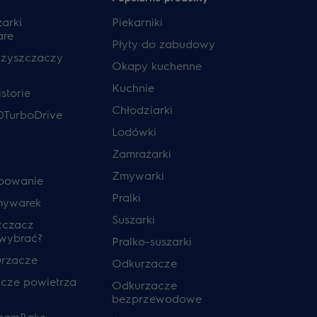
zarki
Piekarniki
are
Płyty do zabudowy
czyszczaczy
Okapy kuchenne
Kuchnie
storie
Chłodziarki
0TurboDrive
Lodówki
Zamrażarki
Zmywarki
powanie
Pralki
mywarek
Suszarki
zczacz
 wybrać?
Pralko-suszarki
urzacze
Odkurzacze
cze powietrza
Odkurzacze
bezprzewodowe
teamBake