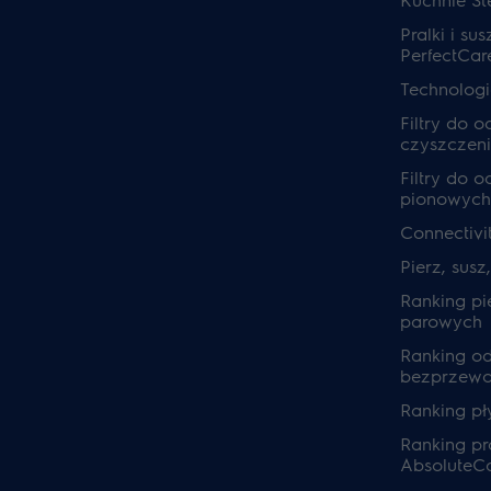
Pralki i sus
PerfectCar
Technolog
Filtry do 
czyszczeni
Filtry do 
pionowych
Connectivi
Pierz, susz
Ranking pi
parowych
Ranking o
bezprzew
Ranking pł
Ranking pra
AbsoluteC