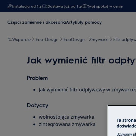
Instalacja od 1 zł
Dostawa już od 1 zł​
Twój spokój w cenie
Części zamienne i akcesoria
Artykuły pomocy
Wsparcie
Eco-Design
EcoDesign - Zmywarki
Filtr odpł
Jak wymienić filtr odp
Problem
Jak wymienić filtr odpływowy w zmywarce
Dotyczy
wolnostojąca zmywarka
Ta stron
zintegrowana zmywarka
doświadc
Używamy pli