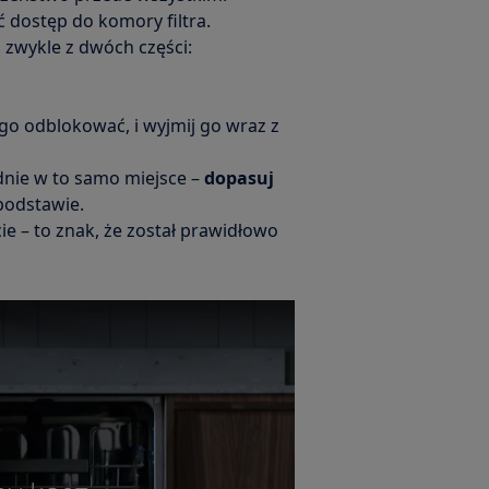
ć dostęp do komory filtra.
n zwykle z dwóch części:
 go odblokować, i wyjmij go wraz z
dnie w to samo miejsce –
dopasuj
 podstawie.
ęcie – to znak, że został prawidłowo