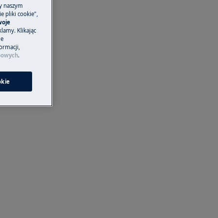
ny naszym
 pliki cookie",
woje
lamy. Klikając
je
ormacji,
bowych
.
okie