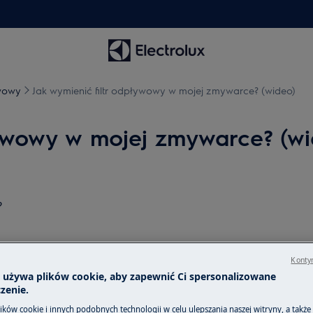
ywowy
Jak wymienić filtr odpływowy w mojej zmywarce? (wideo)
ływowy w mojej zmywarce? (w
?
Kontyn
a używa plików cookie, aby zapewnić Ci spersonalizowane
zenie.
ków cookie i innych podobnych technologii w celu ulepszania naszej witryny, a także