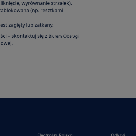
liknięcie, wyrównanie strzałek),
zablokowana (np. resztkami
st zagięty lub zatkany.
i – skontaktuj się z
Biurem Obsługi
sowej.
Electrolux Polska
Odkryj