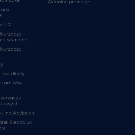
Aktualne promocje
zarki
e
ia UV
odkurzaczy -
e i wymiana
odkurzaczy
ty
, noś dłużej
ekarników
dkurzaczy
odowych
yt indukcyjnych
lek Electrolux
are