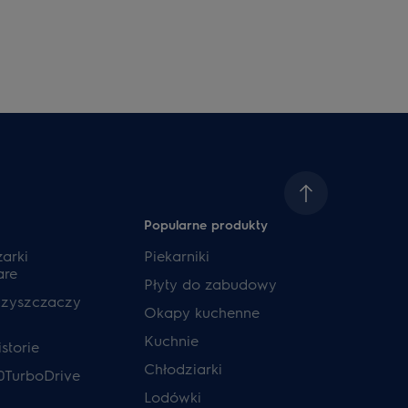
Popularne produkty
zarki
Piekarniki
are
Płyty do zabudowy
czyszczaczy
Okapy kuchenne
Kuchnie
storie
Chłodziarki
0TurboDrive
Lodówki