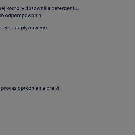
ej komory dozownika detergentu.
ub odpompowania.
stemu odpływowego.
roces opróżniania pralki.