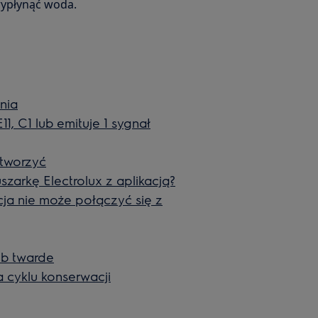
wypłynąć woda.
nia
1, C1 lub emituje 1 sygnał
otworzyć
szarkę Electrolux z aplikacją?
cja nie może połączyć się z
ub twarde
a cyklu konserwacji