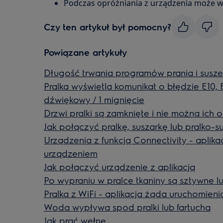
Podczas opróżniania z urządzenia może 
Czy ten artykuł był pomocny?
Powiązane artykuły
Długość trwania programów prania i susze
Pralka wyświetla komunikat o błędzie E10, E1
dźwiękowy / 1 mignięcie
Drzwi pralki są zamknięte i nie można ich 
Jak połączyć pralkę, suszarkę lub pralko-su
Urządzenia z funkcją Connectivity - aplika
urządzeniem
Jak połączyć urządzenie z aplikacją
Po wypraniu w pralce tkaniny są sztywne l
Pralka z WiFi - aplikacja żąda uruchomieni
Woda wypływa spod pralki lub fartucha
Jak prać wełnę