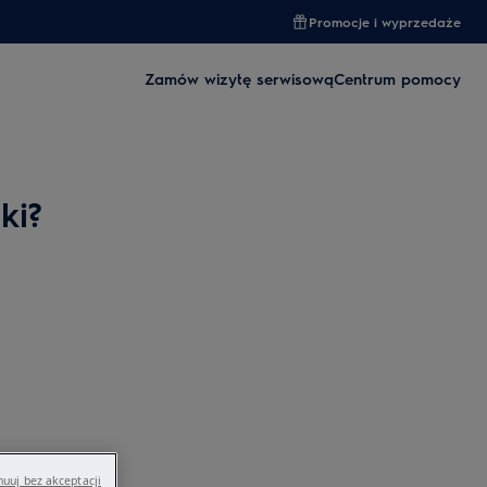
Promocje i wyprzedaże
Zamów wizytę serwisową
Centrum pomocy
ki?
uuj bez akceptacji