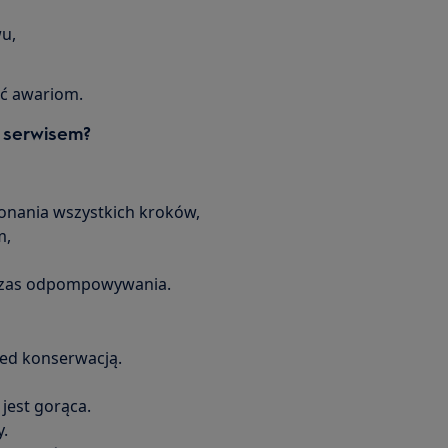
u,
ać awariom.
 serwisem?
nania wszystkich kroków,
m,
czas odpompowywania.
zed konserwacją.
 jest gorąca.
.