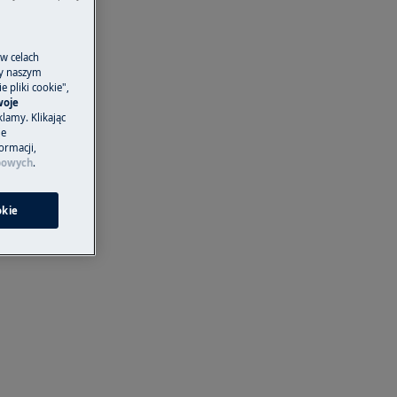
 w celach
ny naszym
 pliki cookie",
woje
lamy. Klikając
je
ormacji,
bowych
.
okie