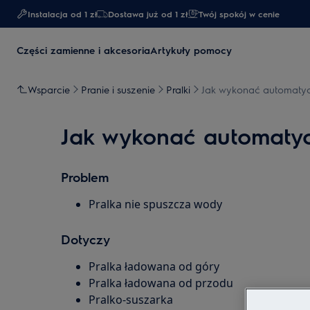
Instalacja od 1 zł
Dostawa już od 1 zł​
Twój spokój w cenie
Części zamienne i akcesoria
Artykuły pomocy
Wsparcie
Pranie i suszenie
Pralki
Jak wykonać automatyc
Jak wykonać automatyc
Problem
Pralka nie spuszcza wody
Dotyczy
Pralka ładowana od góry
Pralka ładowana od przodu
Pralko-suszarka