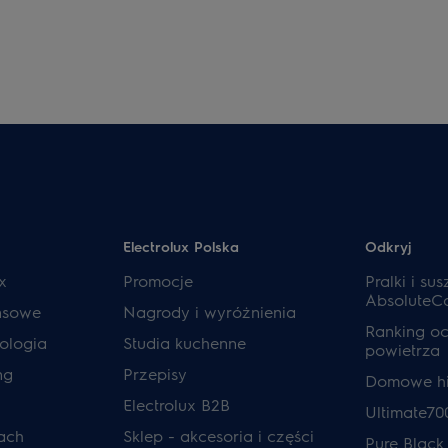
Electrolux Polska
Odkryj
x
Promocje
Pralki i sus
AbsoluteC
ansowe
Nagrody i wyróżnienia
Ranking o
ologia
Studia kuchenne
powietrza
ng
Przepisy
Domowe hi
Electrolux B2B
Ultimate70
ach
Sklep - akcesoria i części
Pure Black