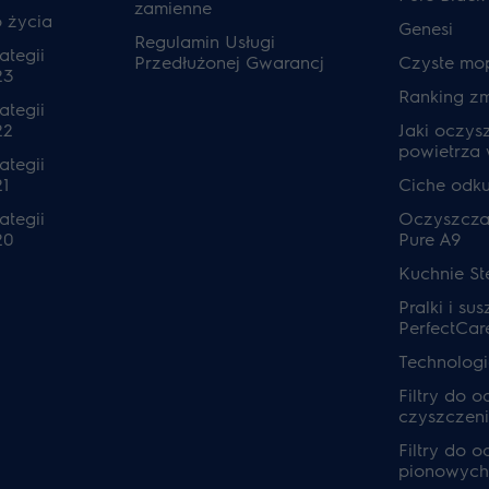
zamienne
o życia
Genesi
Regulamin Usługi
ategii
Przedłużonej Gwarancj
Czyste mo
23
Ranking z
ategii
22
Jaki oczys
powietrza
ategii
1
Ciche odk
ategii
Oczyszcza
20
Pure A9
Kuchnie S
Pralki i sus
PerfectCar
Technolog
Filtry do 
czyszczeni
Filtry do 
pionowych