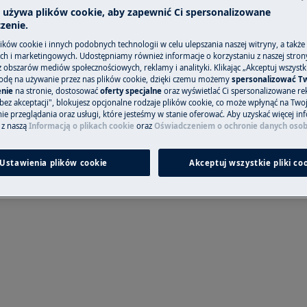
a używa plików cookie, aby zapewnić Ci spersonalizowane
zenie.
ków cookie i innych podobnych technologii w celu ulepszania naszej witryny, a także
h i marketingowych. Udostępniamy również informacje o korzystaniu z naszej stro
obszarów mediów społecznościowych, reklamy i analityki. Klikając „Akceptuj wszystkie
alka automatycznie usuwa wodę z
odę na używanie przez nas plików cookie, dzięki czemu możemy
spersonalizować T
nie
na stronie, dostosować
oferty specjalne
oraz wyświetlać Ci spersonalizowane rek
ces ten nie zostanie zakończony,
bez akceptacji", blokujesz opcjonalne rodzaje plików cookie, co może wpłynąć na Two
e przeglądania oraz usługi, które jesteśmy w stanie oferować. Aby uzyskać więcej inf
 z naszą
Informacją o plikach cookie
oraz
Oświadczeniem o ochronie danych oso
pływowego, którą można usunąć
Ustawienia plików cookie
Akceptuj wszystkie pliki co
 instrukcja krok po kroku