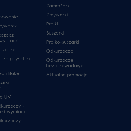
Zamrażarki
Zmywarki
powanie
Pralki
mywarek
Suszarki
zczacz
 wybrać?
Pralko-suszarki
urzacze
Odkurzacze
cze powietrza
Odkurzacze
bezprzewodowe
teamBake
Aktualne promocje
zarki
e
ia UV
odkurzaczy -
e i wymiana
odkurzaczy