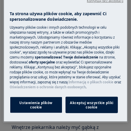
Kontynuuj bez akceptacji
Kuchenka wolnostojąca
Ta strona używa plików cookie, aby zapewnić Ci
Rozwiązanie
spersonalizowane doświadczenie.
Używamy plików cookie i innych podobnych technologii w celu
Czyszczenie powierzchni aluminiowej
ulepszania naszej witryny, a także w celach promocyjnych i
marketingowych. Udostępniamy również informacje o korzystaniu z
Rozpocznij od umycia przedniego panelu i drzwi
naszej strony naszym partnerom z obszarów mediów
piekarnika z aluminium. Użyj ściereczki
społecznościowych, reklamy i analityki. Klikając „Akceptuj wszystkie pliki
cookie", wyrażasz zgodę na używanie przez nas plików cookie, dzięki
zmoczonej w roztworze wody z dodatkiem
czemu możemy
spersonalizować Twoje doświadczenie
na stronie,
łagodnego płynu do mycia naczyń.
dostosować
oferty specjalne
oraz wyświetlać Ci spersonalizowane
reklamy. Klikając „Kontynuuj bez akceptacji", blokujesz opcjonalne
Usuwanie trudnych zabrudzeń na
rodzaje plików cookie, co może wpłynąć na Twoje doświadczenie
przeglądania oraz usługi, które jesteśmy w stanie oferować. Aby uzyskać
aluminium
więcej informacji, zapoznaj się z naszą
Informacją o plikach cookie
oraz
Oświadczeniem o ochronie danych osobowych
.
Jeżeli zabrudzenia są trudne do usunięcia,
przygotuj mieszankę alkoholu z kredą i nanieś ją
Ustawienia plików
Akceptuj wszystkie pliki
bezpośrednio ściereczką na drzwi aluminiowe.
cookie
cookie
Czyszczenie wnętrza piekarnika
Wnętrze piekarnika należy myć gąbką z