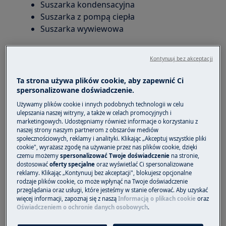
Suszarka kondensacyjna
Suszarka z pompą ciepła
Suszarka wywiewowa
Rozwiązanie
Kontynuuj bez akceptacji
Podczas czyszczenia sprawdź cyrkulację
Ta strona używa plików cookie, aby zapewnić Ci
powietrza.
spersonalizowane doświadczenie.
Oczyść filtry w otworze drzwi. Zalecamy
Używamy plików cookie i innych podobnych technologii w celu
czyszczenie filtra po każdym programie
ulepszania naszej witryny, a także w celach promocyjnych i
szuszenia. Szczegółowe informacje
marketingowych. Udostępniamy również informacje o korzystaniu z
naszej strony naszym partnerom z obszarów mediów
znajdziesz w artykule:
Czyszczenie filtrów i
społecznościowych, reklamy i analityki. Klikając „Akceptuj wszystkie pliki
.
kondensatora suszarki
cookie", wyrażasz zgodę na używanie przez nas plików cookie, dzięki
czemu możemy
spersonalizować Twoje doświadczenie
na stronie,
W suszarce kondensacyjnej lub
dostosować
oferty specjalne
oraz wyświetlać Ci spersonalizowane
wyposażonej w pompę ciepła należy
reklamy. Klikając „Kontynuuj bez akceptacji", blokujesz opcjonalne
rodzaje plików cookie, co może wpłynąć na Twoje doświadczenie
również regularnie (co 6 miesięcy) czyścić
przeglądania oraz usługi, które jesteśmy w stanie oferować. Aby uzyskać
skraplacz znajdujący się w dolnej części
więcej informacji, zapoznaj się z naszą
Informacją o plikach cookie
oraz
urządzenia. Szczegółowe informacje
Oświadczeniem o ochronie danych osobowych
.
znajdziesz w artykule:
Czyszczenie filtrów i