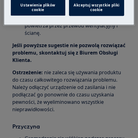
.
kondensatora suszarki
Ustawienia plików
Akceptuj wszystkie pliki
cookie
cookie
W suszarce wywiewowej należy sprawdzić,
czy zapewniony jest swobodny przepływ
powietrza przez przewód wentylacyjny i
ścianę.
Jeśli powyższe sugestie nie pozwolą rozwiązać
problemu, skontaktuj się z Biurem Obsługi
Klienta.
Ostrzeżenie:
nie zaleca się używania produktu
do czasu całkowitego rozwiązania problemu.
Należy odłączyć urządzenie od zasilania i nie
podłączać go ponownie do czasu uzyskania
pewności, że wyeliminowano wszystkie
nieprawidłowości.
Przyczyna