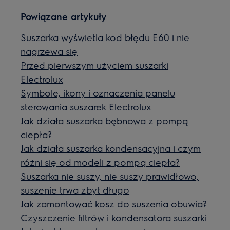
Powiązane artykuły
Suszarka wyświetla kod błędu E60 i nie
nagrzewa się
Przed pierwszym użyciem suszarki
Electrolux
Symbole, ikony i oznaczenia panelu
sterowania suszarek Electrolux
Jak działa suszarka bębnowa z pompą
ciepła?
Jak działa suszarka kondensacyjna i czym
różni się od modeli z pompą ciepła?
Suszarka nie suszy, nie suszy prawidłowo,
suszenie trwa zbyt długo
Jak zamontować kosz do suszenia obuwia?
Czyszczenie filtrów i kondensatora suszarki