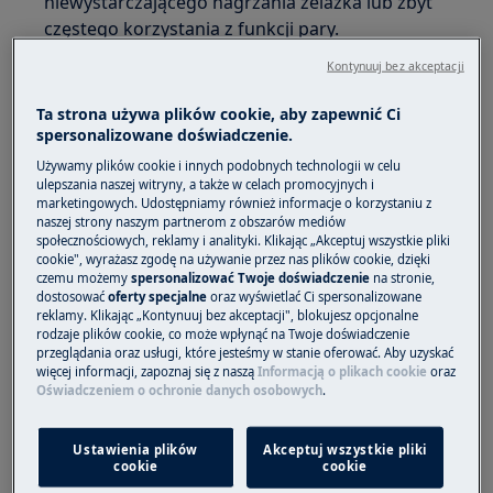
niewystarczającego nagrzania żelazka lub zbyt
częstego korzystania z funkcji pary.
Kontynuuj bez akceptacji
Dotyczy
Ta strona używa plików cookie, aby zapewnić Ci
Żelazka parowe
spersonalizowane doświadczenie.
Używamy plików cookie i innych podobnych technologii w celu
Rozwiązanie
ulepszania naszej witryny, a także w celach promocyjnych i
marketingowych. Udostępniamy również informacje o korzystaniu z
naszej strony naszym partnerom z obszarów mediów
Dlaczego żelazko nie wytwarza pary?
społecznościowych, reklamy i analityki. Klikając „Akceptuj wszystkie pliki
cookie", wyrażasz zgodę na używanie przez nas plików cookie, dzięki
Najczęstsze przyczyny to:
czemu możemy
spersonalizować Twoje doświadczenie
na stronie,
dostosować
oferty specjalne
oraz wyświetlać Ci spersonalizowane
funkcja uderzenia pary została użyta
reklamy. Klikając „Kontynuuj bez akceptacji", blokujesz opcjonalne
rodzaje plików cookie, co może wpłynąć na Twoje doświadczenie
wielokrotnie w krótkim czasie,
przeglądania oraz usługi, które jesteśmy w stanie oferować. Aby uzyskać
żelazko nie osiągnęło jeszcze odpowiedniej
więcej informacji, zapoznaj się z naszą
Informacją o plikach cookie
oraz
Oświadczeniem o ochronie danych osobowych
.
temperatury.
Co zrobić, gdy uderzenie pary nie działa?
Ustawienia plików
Akceptuj wszystkie pliki
cookie
cookie
1. Odczekaj chwilę