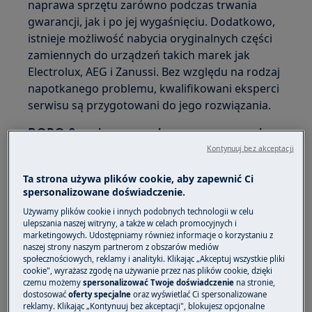
naprawa sprzętu zarówno podczas trwania
gwarancji, jak i po jej wygaśnięciu. Dodatkowo,
istnieje możliwość nabycia oryginalnych części
zamiennych do urządzeń takich marek jak
Electrolux, AEG i Zanussi. Bez względu na rodzaj
napotkanego problemu, kwalifikowani eksperci
serwisu są przygotowani do jego rozwiązania.
ROBO Serwis s.c. - autoryzowany serwis
Electrolux we Wrocławiu
Kontynuuj bez akceptacji
Adres autoryzowanego serwisu AGD Electrolux
Ta strona używa plików cookie, aby zapewnić Ci
ROBO
spersonalizowane doświadczenie.
Używamy plików cookie i innych podobnych technologii w celu
Ul. Toruńska 2C,
ulepszania naszej witryny, a także w celach promocyjnych i
marketingowych. Udostępniamy również informacje o korzystaniu z
51-164 Wrocław
naszej strony naszym partnerom z obszarów mediów
społecznościowych, reklamy i analityki. Klikając „Akceptuj wszystkie pliki
cookie", wyrażasz zgodę na używanie przez nas plików cookie, dzięki
Kontakt do autoryzowanego serwisu Electrolux
czemu możemy
spersonalizować Twoje doświadczenie
na stronie,
we Wrocławiu
dostosować
oferty specjalne
oraz wyświetlać Ci spersonalizowane
reklamy. Klikając „Kontynuuj bez akceptacji", blokujesz opcjonalne