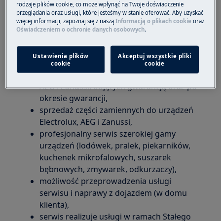
Telefon: 604 579 618
rodzaje plików cookie, co może wpłynąć na Twoje doświadczenie
przeglądania oraz usługi, które jesteśmy w stanie oferować. Aby uzyskać
więcej informacji, zapoznaj się z naszą
Informacją o plikach cookie
oraz
E-mail:
serwis@roboserwis.com.pl
Oświadczeniem o ochronie danych osobowych
.
Autoryzowany serwis Electrolux ROBO
oferuje szeroką gamę usług:
Ustawienia plików
Akceptuj wszystkie pliki
cookie
cookie
obsługę napraw sprzętu AGD Electrolux,
AEG i Zanussi: objętych gwarancją oraz po
okresie gwarancji,
sprzedaż części zamiennych do urządzeń
Electrolux, AEG i Zanussi,
profesjonalny serwis szerokiej gamy
urządzeń (lodówek, pralek, piekarników,
kuchenek mikrofalowych, suszarek
bębnowych, zmywarek, odkurzaczy),
możliwość przeprowadzenia usługi
serwisu i naprawy z dojazdem (w domu
klienta),
serwis realizuje usługi w ramach Stałego